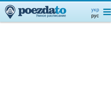
укр
рус