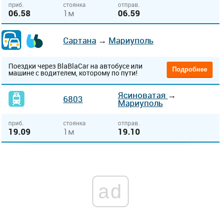
приб.
стоянка
отправ.
06.58
1м
06.59
Сартана
→
Мариуполь
Поездки через BlaBlaCar на автобусе или
Подробнее
машине с водителем, которому по пути!
Ясиноватая
→
6803
Мариуполь
приб.
стоянка
отправ.
19.09
1м
19.10
ad