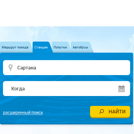
Маршрут поезда
Станция
Попутки
Автобусы
расширенный поиск