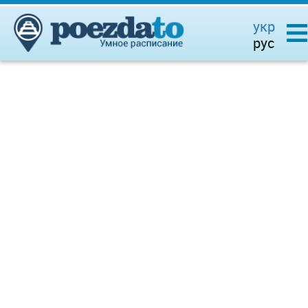
укр
рус