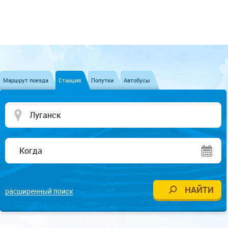
Маршрут поезда
Станция
Попутки
Автобусы
расширенный поиск