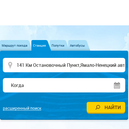
Маршрут поезда
Станция
Попутки
Автобусы
расширенный поиск