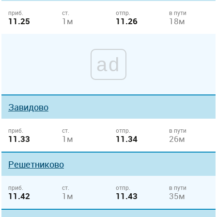
приб.
ст.
отпр.
в пути
11.25
1м
11.26
18м
ad
Завидово
приб.
ст.
отпр.
в пути
11.33
1м
11.34
26м
Решетниково
приб.
ст.
отпр.
в пути
11.42
1м
11.43
35м