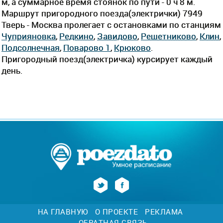
м, а суммарное время стоянок по пути - 0 ч 8 м.
Маршрут пригородного поезда(электрички) 7949
Тверь - Москва пролегает c остановками по станциям
Чуприяновка
,
Редкино
,
Завидово
,
Решетниково
,
Клин
,
Подсолнечная
,
Поварово 1
,
Крюково
.
Пригородный поезд(электричка) курсирует каждый
день.
НА ГЛАВНУЮ
О ПРОЕКТЕ
РЕКЛАМА
ОБРАТНАЯ СВЯЗЬ