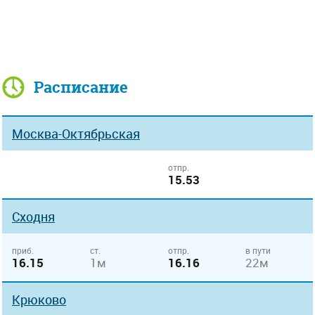
Расписание
Москва-Октябрьская
отпр.
15.53
Сходня
приб.
ст.
отпр.
в пути
16.15
1м
16.16
22м
Крюково