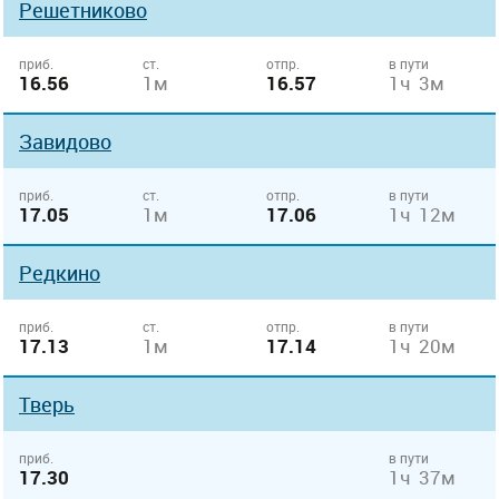
Решетниково
приб.
ст.
отпр.
в пути
16.56
1м
16.57
1ч 3м
Завидово
приб.
ст.
отпр.
в пути
17.05
1м
17.06
1ч 12м
Редкино
приб.
ст.
отпр.
в пути
17.13
1м
17.14
1ч 20м
Тверь
приб.
в пути
17.30
1ч 37м