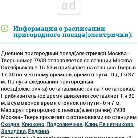
ad
Информация о расписании
пригородного поезда(электрички):
Дневной пригородный поезд(электричка) Москва -
Тверь номер 7938 отправляется со станции Москва-
Октябрьская в 15.53 и прибывает на станцию Тверь в
17.30 по местному времени, время в пути - 0 д 1 ч 37
м. По пути следования пригородный
поезд(электричка) останавливается на 7 остановках.
Приблизительное время движения составляет 1 ч 30
м, а суммарное время стоянок по пути - 0 ч 7 м.
Маршрут пригородного поезда(электрички) 7938
Москва - Тверь пролегает c остановками по станциям
Сходня
,
Крюково
,
Подсолнечная
,
Клин
,
Решетниково
,
Завидово
,
Редкино
.