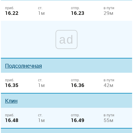
приб.
ст.
отпр.
в пути
16.22
1м
16.23
29м
ad
Подсолнечная
приб.
ст.
отпр.
в пути
16.35
1м
16.36
42м
Клин
приб.
ст.
отпр.
в пути
16.48
1м
16.49
55м