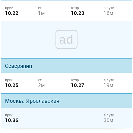
приб.
ст.
отпр.
в пути
10.22
1м
10.23
16м
ad
Северянин
приб.
ст.
отпр.
в пути
10.25
2м
10.27
19м
Москва-Ярославская
приб.
в пути
10.36
30м