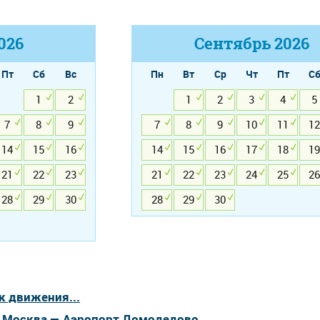
026
Сентябрь
2026
Пт
Сб
Вс
Пн
Вт
Ср
Чт
Пт
С
1
2
1
2
3
4
5
7
8
9
7
8
9
10
11
12
14
15
16
14
15
16
17
18
19
21
22
23
21
22
23
24
25
26
28
29
30
28
29
30
к движения...
а Москва — Аэропорт Домодедово