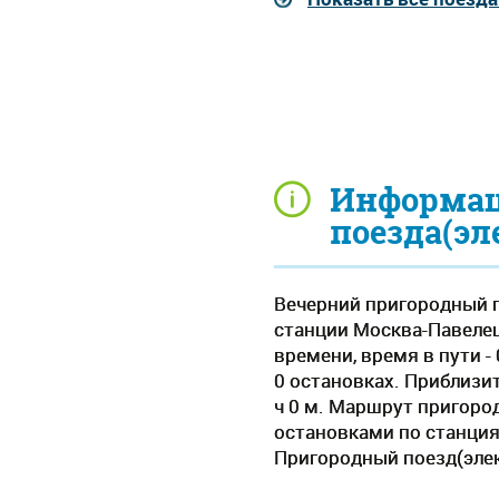
Информац
поезда(эл
Вечерний пригородный п
станции Москва-Павелец
времени, время в пути -
0 остановках. Приблизит
ч 0 м. Маршрут пригоро
остановками по станция
Пригородный поезд(элек