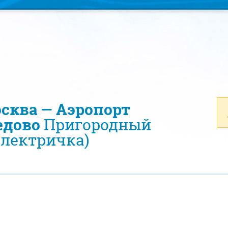
осква — Аэропорт
едово
Пригородный
электричка)