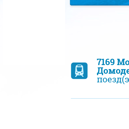
7169 М
Домод
поезд(