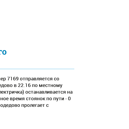
го
ер 7169 отправляется со
едово в 22.16 по местному
электричка) останавливается на
ное время стоянок по пути - 0
одедово пролегает c