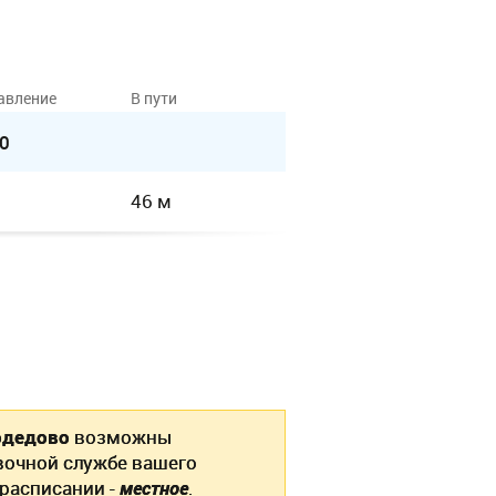
авление
В пути
0
46 м
одедово
возможны
вочной службе вашего
 расписании -
местное
.