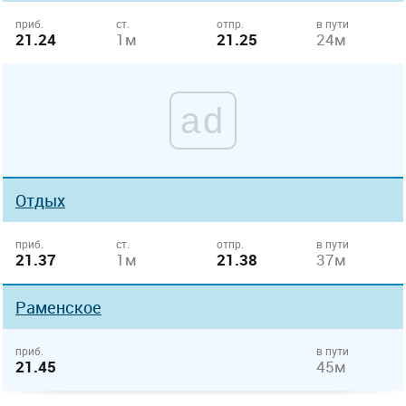
приб.
ст.
отпр.
в пути
21.24
1м
21.25
24м
ad
Отдых
приб.
ст.
отпр.
в пути
21.37
1м
21.38
37м
Раменское
приб.
в пути
21.45
45м