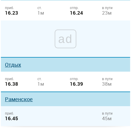
приб.
ст.
отпр.
в пути
16.23
1м
16.24
23м
ad
Отдых
приб.
ст.
отпр.
в пути
16.38
1м
16.39
38м
Раменское
приб.
в пути
16.45
45м