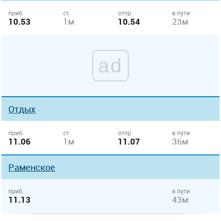
приб.
ст.
отпр.
в пути
10.53
1м
10.54
23м
ad
Отдых
приб.
ст.
отпр.
в пути
11.06
1м
11.07
36м
Раменское
приб.
в пути
11.13
43м