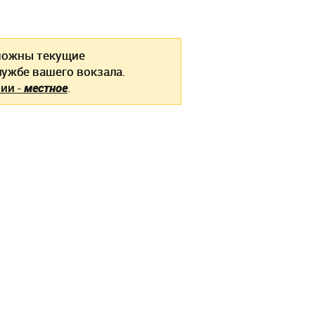
ожны текущие
ужбе вашего вокзала.
ии -
местное
.