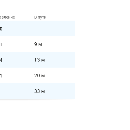
авление
В пути
0
9 м
1
13 м
4
20 м
1
33 м