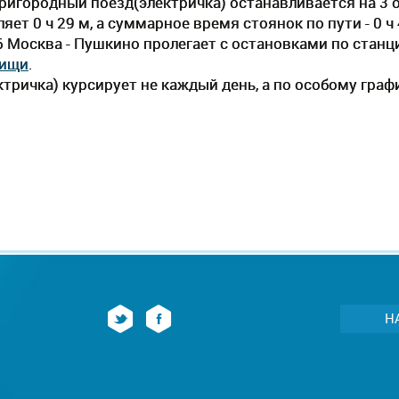
пригородный поезд(электричка) останавливается на 3 
ет 0 ч 29 м, а суммарное время стоянок по пути - 0 
6 Москва - Пушкино пролегает c остановками по стан
ищи
.
тричка) курсирует не каждый день, а по особому граф
Н