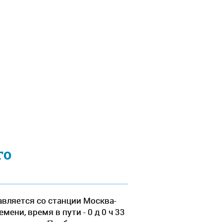
го
авляется со станции Москва-
ени, время в пути - 0 д 0 ч 33