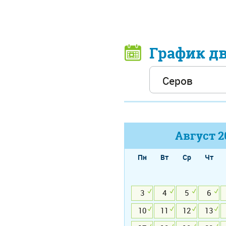
График д
Август
2
Пн
Вт
Ср
Чт
3
4
5
6
10
11
12
13