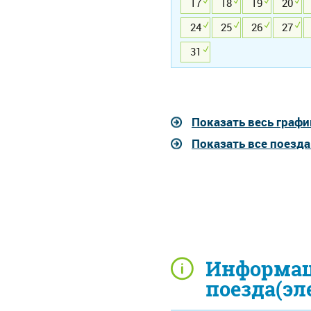
17
18
19
20
24
25
26
27
31
Показать весь графи
Показать все поезд
Информац
поезда(эл