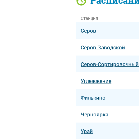
Расписан
Станция
Серов
Серов Заводской
Серов-Сортировочный
Углежжение
Филькино
Черноярка
Урай