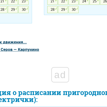
21
22
23
21
22
23
24
25
26
28
29
30
28
29
30
к движения...
а Серов — Карпунино
ad
ия о расписании пригородно
ектрички):