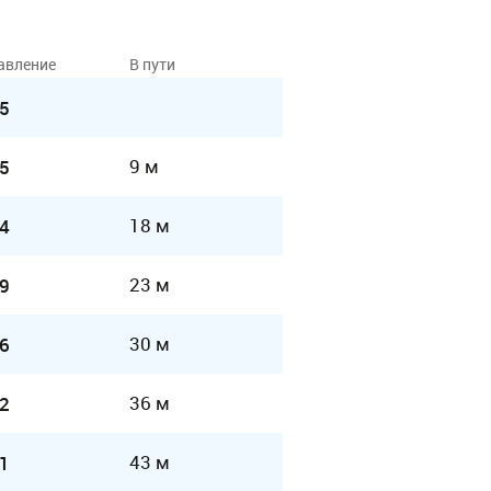
авление
В пути
5
9 м
5
18 м
4
23 м
9
30 м
6
36 м
2
43 м
1