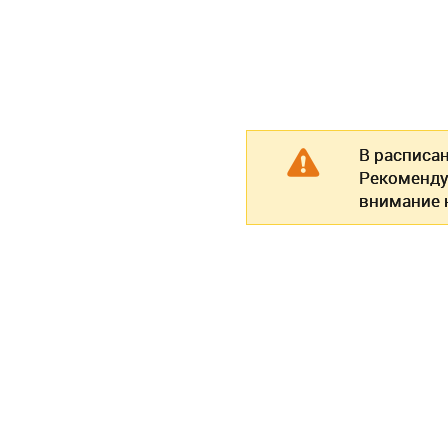
В расписа
Рекоменду
внимание н