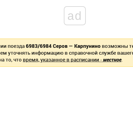
ad
нии поезда
6983/6984 Серов — Карпунино
возможны те
ем уточнять информацию в справочной службе вашег
а то, что
время, указанное в расписании -
местное
.