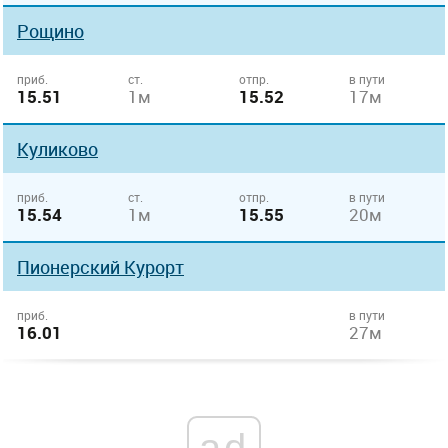
Рощино
приб.
ст.
отпр.
в пути
15.51
1м
15.52
17м
Куликово
приб.
ст.
отпр.
в пути
15.54
1м
15.55
20м
Пионерский Курорт
приб.
в пути
16.01
27м
ad