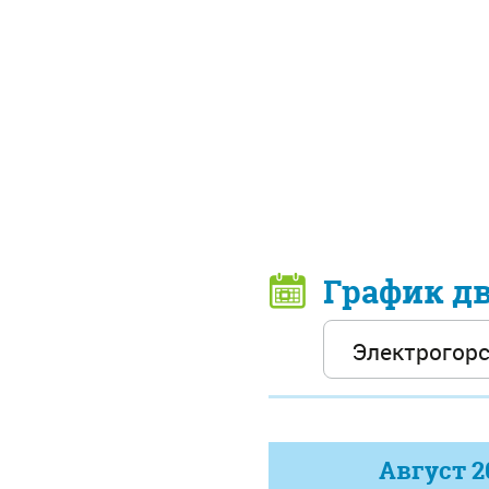
График д
Август
2