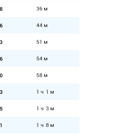
36 м
8
44 м
6
51 м
3
54 м
6
58 м
0
1 ч 1 м
3
1 ч 3 м
5
1 ч 8 м
1