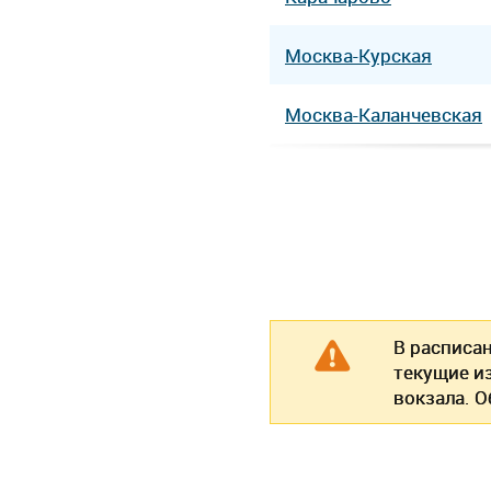
Москва-Курская
Москва-Каланчевская
В расписа
текущие и
вокзала. 