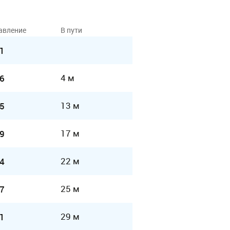
авление
В пути
1
4 м
6
13 м
5
17 м
9
22 м
4
25 м
7
29 м
1