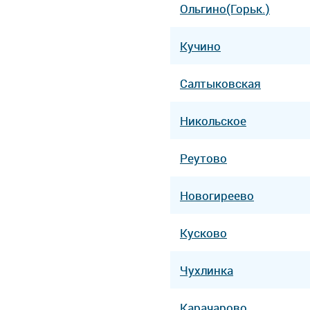
Ольгино(Горьк.)
Кучино
Салтыковская
Никольское
Реутово
Новогиреево
Кусково
Чухлинка
Карачарово