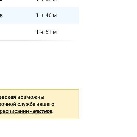
1 ч 46 м
8
1 ч 51 м
евская
возможны
вочной службе вашего
 расписании -
местное
.