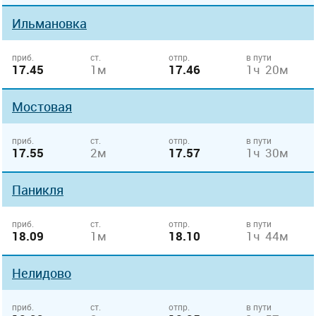
Ильмановка
приб.
ст.
отпр.
в пути
17.45
1м
17.46
1ч 20м
Мостовая
приб.
ст.
отпр.
в пути
17.55
2м
17.57
1ч 30м
Паникля
приб.
ст.
отпр.
в пути
18.09
1м
18.10
1ч 44м
Нелидово
приб.
ст.
отпр.
в пути