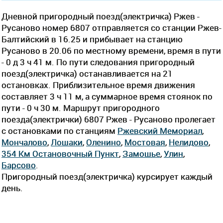
Дневной пригородный поезд(электричка) Ржев -
Русаново номер 6807 отправляется со станции Ржев-
Балтийский в 16.25 и прибывает на станцию
Русаново в 20.06 по местному времени, время в пути
- 0 д 3 ч 41 м. По пути следования пригородный
поезд(электричка) останавливается на 21
остановках. Приблизительное время движения
составляет 3 ч 11 м, а суммарное время стоянок по
пути - 0 ч 30 м. Маршрут пригородного
поезда(электрички) 6807 Ржев - Русаново пролегает
c остановками по станциям
Ржевский Мемориал
,
Мончалово
,
Лошаки
,
Оленино
,
Мостовая
,
Нелидово
,
354 Км Остановочный Пункт
,
Замошье
,
Улин
,
Барсово
.
Пригородный поезд(электричка) курсирует каждый
день.