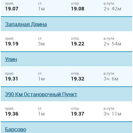
приб.
ст.
отпр.
в пути
19.07
1м
19.08
2ч 42м
Западная Двина
приб.
ст.
отпр.
в пути
19.19
3м
19.22
2ч 54м
Улин
приб.
ст.
отпр.
в пути
19.31
1м
19.32
3ч 6м
390 Км Остановочный Пункт
приб.
ст.
отпр.
в пути
19.36
1м
19.37
3ч 11м
Барсово