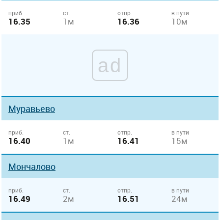
приб.
ст.
отпр.
в пути
16.35
1м
16.36
10м
ad
Муравьево
приб.
ст.
отпр.
в пути
16.40
1м
16.41
15м
Мончалово
приб.
ст.
отпр.
в пути
16.49
2м
16.51
24м