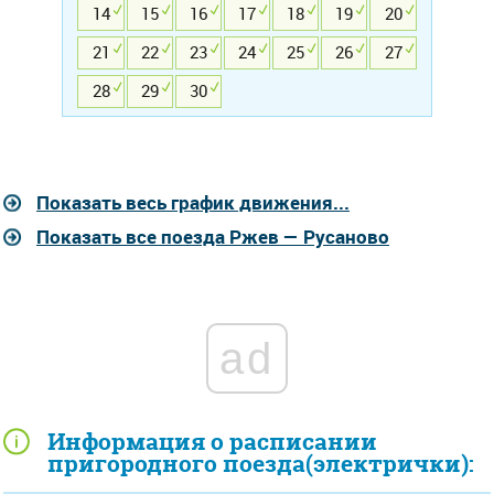
14
15
16
17
18
19
20
21
22
23
24
25
26
27
28
29
30
Показать весь график движения...
Показать все поезда Ржев — Русаново
ad
Информация о расписании
пригородного поезда(электрички):