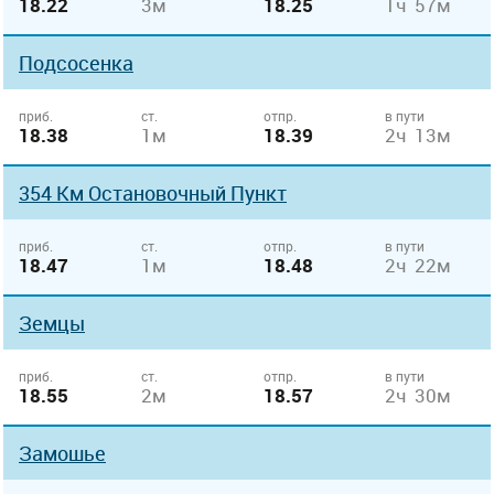
18.22
3м
18.25
1ч 57м
Подсосенка
приб.
ст.
отпр.
в пути
18.38
1м
18.39
2ч 13м
354 Км Остановочный Пункт
приб.
ст.
отпр.
в пути
18.47
1м
18.48
2ч 22м
Земцы
приб.
ст.
отпр.
в пути
18.55
2м
18.57
2ч 30м
Замошье