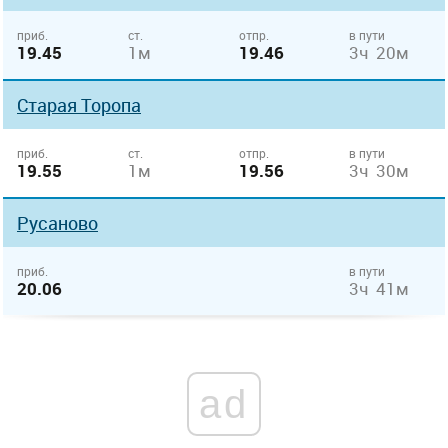
приб.
ст.
отпр.
в пути
19.45
1м
19.46
3ч 20м
Старая Торопа
приб.
ст.
отпр.
в пути
19.55
1м
19.56
3ч 30м
Русаново
приб.
в пути
20.06
3ч 41м
ad