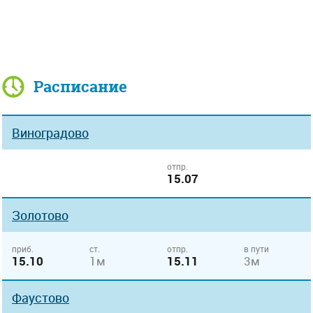
Расписание
Виноградово
отпр.
15.07
Золотово
приб.
ст.
отпр.
в пути
15.10
1м
15.11
3м
Фаустово