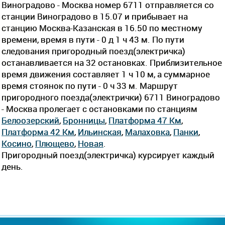
Виноградово - Москва номер 6711 отправляется со
станции Виноградово в 15.07 и прибывает на
станцию Москва-Казанская в 16.50 по местному
времени, время в пути - 0 д 1 ч 43 м. По пути
следования пригородный поезд(электричка)
останавливается на 32 остановках. Приблизительное
время движения составляет 1 ч 10 м, а суммарное
время стоянок по пути - 0 ч 33 м. Маршрут
пригородного поезда(электрички) 6711 Виноградово
- Москва пролегает c остановками по станциям
Белоозерский
,
Бронницы
,
Платформа 47 Км
,
Платформа 42 Км
,
Ильинская
,
Малаховка
,
Панки
,
Косино
,
Плющево
,
Новая
.
Пригородный поезд(электричка) курсирует каждый
день.