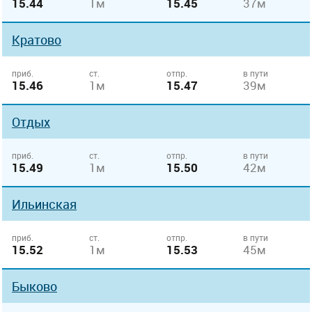
15.44
1м
15.45
37м
Кратово
приб.
ст.
отпр.
в пути
15.46
1м
15.47
39м
Отдых
приб.
ст.
отпр.
в пути
15.49
1м
15.50
42м
Ильинская
приб.
ст.
отпр.
в пути
15.52
1м
15.53
45м
Быково