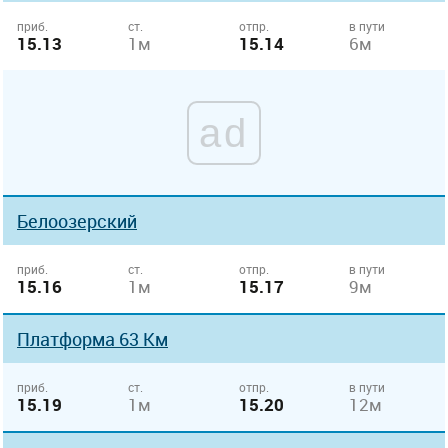
приб.
ст.
отпр.
в пути
15.13
1м
15.14
6м
ad
Белоозерский
приб.
ст.
отпр.
в пути
15.16
1м
15.17
9м
Платформа 63 Км
приб.
ст.
отпр.
в пути
15.19
1м
15.20
12м