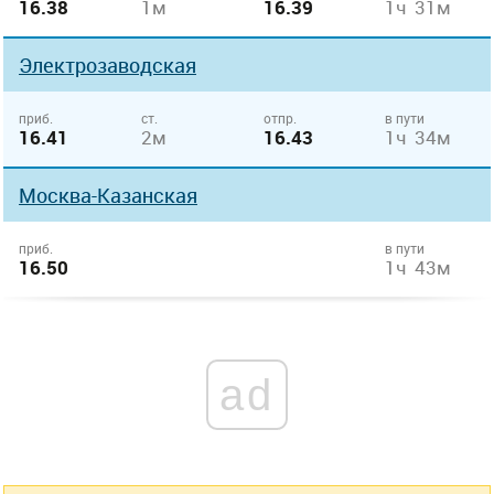
16.38
1м
16.39
1ч 31м
Электрозаводская
приб.
ст.
отпр.
в пути
16.41
2м
16.43
1ч 34м
Москва-Казанская
приб.
в пути
16.50
1ч 43м
ad