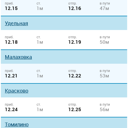
приб.
ст.
отпр.
в пути
12.15
1м
12.16
47м
Удельная
приб.
ст.
отпр.
в пути
12.18
1м
12.19
50м
Малаховка
приб.
ст.
отпр.
в пути
12.21
1м
12.22
53м
Красково
приб.
ст.
отпр.
в пути
12.24
1м
12.25
56м
Томилино