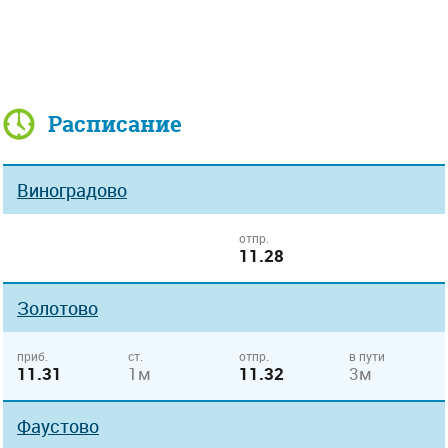
Расписание
Виноградово
отпр.
11.28
Золотово
приб.
ст.
отпр.
в пути
11.31
1м
11.32
3м
Фаустово