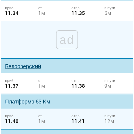
приб.
ст.
отпр.
в пути
11.34
1м
11.35
6м
ad
Белоозерский
приб.
ст.
отпр.
в пути
11.37
1м
11.38
9м
Платформа 63 Км
приб.
ст.
отпр.
в пути
11.40
1м
11.41
12м