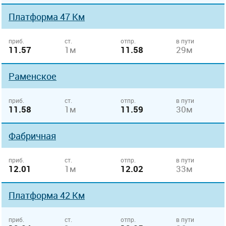
Платформа 47 Км
приб.
ст.
отпр.
в пути
11.57
1м
11.58
29м
Раменское
приб.
ст.
отпр.
в пути
11.58
1м
11.59
30м
Фабричная
приб.
ст.
отпр.
в пути
12.01
1м
12.02
33м
Платформа 42 Км
приб.
ст.
отпр.
в пути