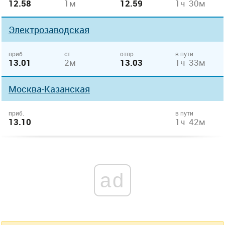
12.58
1м
12.59
1ч 30м
Электрозаводская
приб.
ст.
отпр.
в пути
13.01
2м
13.03
1ч 33м
Москва-Казанская
приб.
в пути
13.10
1ч 42м
ad