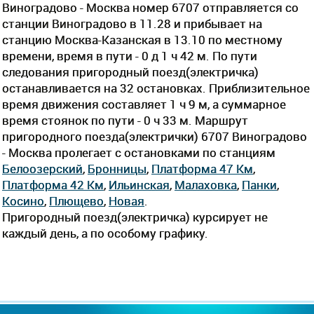
Виноградово - Москва номер 6707 отправляется со
станции Виноградово в 11.28 и прибывает на
станцию Москва-Казанская в 13.10 по местному
времени, время в пути - 0 д 1 ч 42 м. По пути
следования пригородный поезд(электричка)
останавливается на 32 остановках. Приблизительное
время движения составляет 1 ч 9 м, а суммарное
время стоянок по пути - 0 ч 33 м. Маршрут
пригородного поезда(электрички) 6707 Виноградово
- Москва пролегает c остановками по станциям
Белоозерский
,
Бронницы
,
Платформа 47 Км
,
Платформа 42 Км
,
Ильинская
,
Малаховка
,
Панки
,
Косино
,
Плющево
,
Новая
.
Пригородный поезд(электричка) курсирует не
каждый день, а по особому графику.