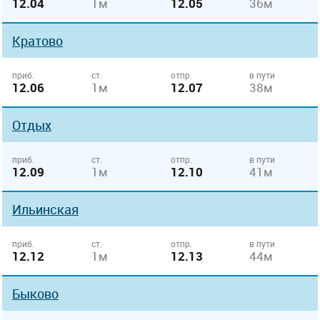
12.04
1м
12.05
36м
Кратово
приб.
ст.
отпр.
в пути
12.06
1м
12.07
38м
Отдых
приб.
ст.
отпр.
в пути
12.09
1м
12.10
41м
Ильинская
приб.
ст.
отпр.
в пути
12.12
1м
12.13
44м
Быково