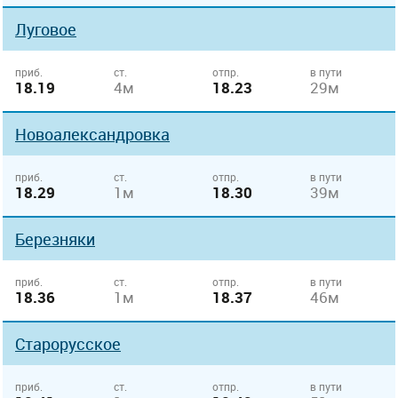
Луговое
приб.
ст.
отпр.
в пути
18.19
4м
18.23
29м
Новоалександровка
приб.
ст.
отпр.
в пути
18.29
1м
18.30
39м
Березняки
приб.
ст.
отпр.
в пути
18.36
1м
18.37
46м
Старорусское
приб.
ст.
отпр.
в пути