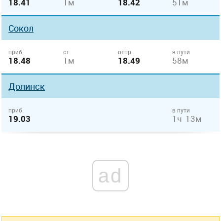
18.41
1м
18.42
51м
Сокол
приб.
ст.
отпр.
в пути
18.48
1м
18.49
58м
Долинск
приб.
в пути
19.03
1ч 13м
ad