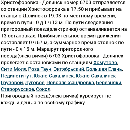
Христофоровка - Долинск номер 6703 отправляется
со станции Христофоровка в 17.50 и прибывает на
станцию Долинск в 19.03 по местному времени,
время в пути - 0 д 1 ч 13 м. По пути следования
пригородный поезд(электричка) останавливается на
13 остановках. Приблизительное время движения
составляет 0 ч 57 м, а суммарное время стоянок по
пути - 0 ч 16 м. Маршрут пригородного
поезда(электрички) 6703 Христофоровка - Долинск
пролегает c остановками по станциям
Хомутово
,
Сити Молл
,
Роза Таун
,
Октябрьский
,
Большая Елань
,
Пединститут
,
Южно-Сахалинск
,
Южно-Сахалинск
Грузовой
,
Луговое
,
Новоалександровка
,
Березняки
,
Старорусское
,
Сокол
.
Пригородный поезд(электричка) курсирует не
каждый день, а по особому графику.