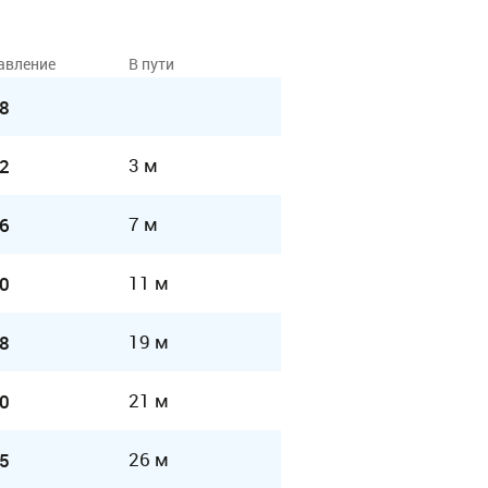
авление
В пути
8
3 м
2
7 м
6
11 м
0
19 м
8
21 м
0
26 м
5