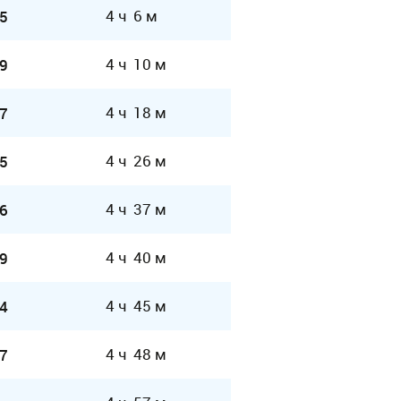
4 ч 6 м
5
4 ч 10 м
9
4 ч 18 м
7
4 ч 26 м
5
4 ч 37 м
6
4 ч 40 м
9
4 ч 45 м
4
4 ч 48 м
7