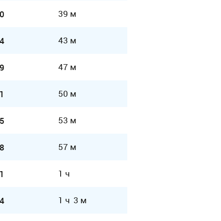
39 м
0
43 м
4
47 м
9
50 м
1
53 м
5
57 м
8
1 ч
1
1 ч 3 м
4