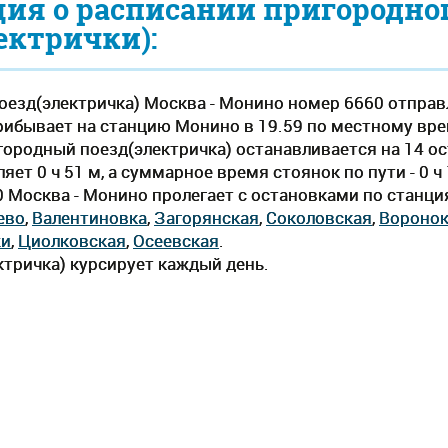
ия о расписании пригородно
ектрички):
езд(электричка) Москва - Монино номер 6660 отправ
рибывает на станцию Монино в 19.59 по местному времен
городный поезд(электричка) останавливается на 14 о
ет 0 ч 51 м, а суммарное время стоянок по пути - 0 
0 Москва - Монино пролегает c остановками по станц
ево
,
Валентиновка
,
Загорянская
,
Соколовская
,
Вороно
жи
,
Циолковская
,
Осеевская
.
тричка) курсирует каждый день.