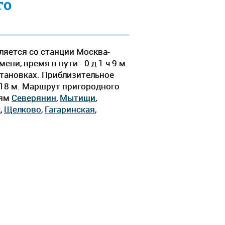
го
ляется со станции Москва-
и, время в пути - 0 д 1 ч 9 м.
становках. Приблизительное
ч 18 м. Маршрут пригородного
иям
Северянин
,
Мытищи
,
к
,
Щелково
,
Гагаринская
,