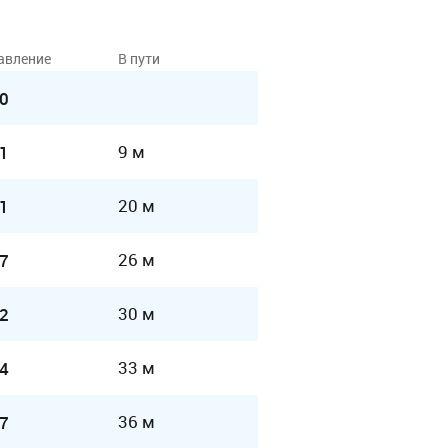
авление
В пути
0
9 м
1
20 м
1
26 м
7
30 м
2
33 м
4
36 м
7