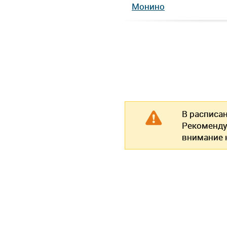
Монино
В расписа
Рекоменду
внимание н