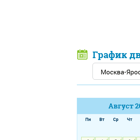
График д
Август
2
Пн
Вт
Ср
Чт