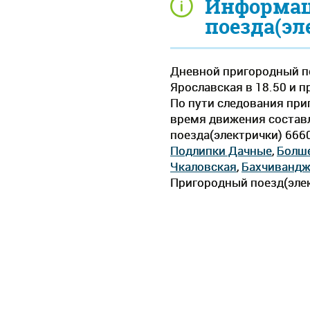
Информац
поезда(эл
Дневной пригородный по
Ярославская в 18.50 и п
По пути следования при
время движения составля
поезда(электрички) 666
Подлипки Дачные
,
Болш
Чкаловская
,
Бахчиванд
Пригородный поезд(элек