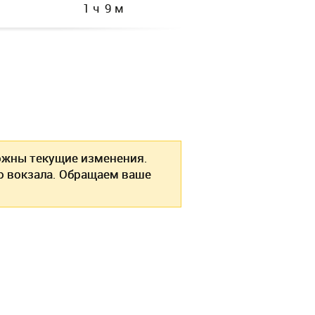
1 ч 9 м
жны текущие изменения.
о вокзала. Обращаем ваше