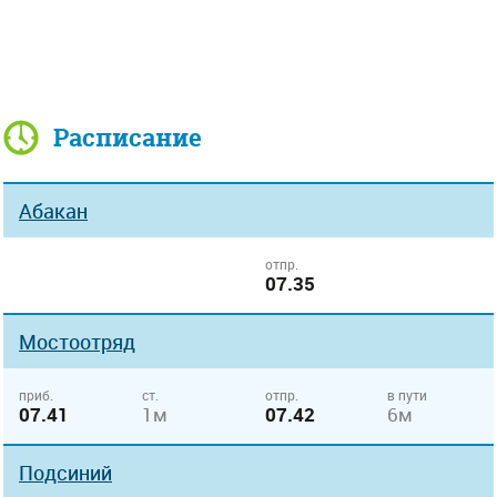
Расписание
Абакан
отпр.
07.35
Мостоотряд
приб.
ст.
отпр.
в пути
07.41
1м
07.42
6м
Подсиний