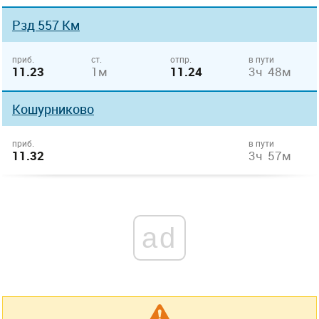
Рзд 557 Км
приб.
ст.
отпр.
в пути
11.23
1м
11.24
3ч 48м
Кошурниково
приб.
в пути
11.32
3ч 57м
ad