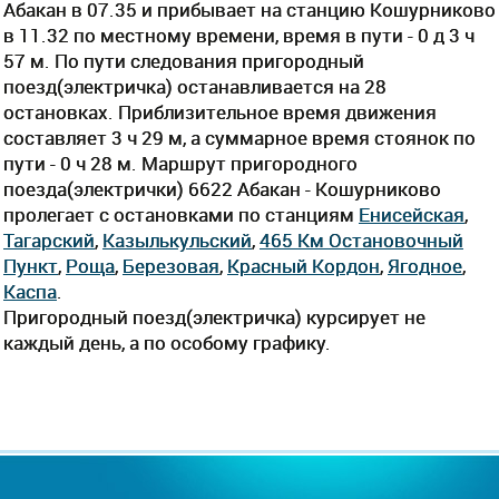
Абакан в 07.35 и прибывает на станцию Кошурниково
в 11.32 по местному времени, время в пути - 0 д 3 ч
57 м. По пути следования пригородный
поезд(электричка) останавливается на 28
остановках. Приблизительное время движения
составляет 3 ч 29 м, а суммарное время стоянок по
пути - 0 ч 28 м. Маршрут пригородного
поезда(электрички) 6622 Абакан - Кошурниково
пролегает c остановками по станциям
Енисейская
,
Тагарский
,
Казылькульский
,
465 Км Остановочный
Пункт
,
Роща
,
Березовая
,
Красный Кордон
,
Ягодное
,
Каспа
.
Пригородный поезд(электричка) курсирует не
каждый день, а по особому графику.