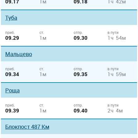
09.17
1м
09.18
1ч 42м
Туба
приб.
ст.
отпр.
в пути
09.29
1м
09.30
1ч 54м
Мальцево
приб.
ст.
отпр.
в пути
09.34
1м
09.35
1ч 59м
Роща
приб.
ст.
отпр.
в пути
09.39
1м
09.40
2ч 4м
Блокпост 487 Км