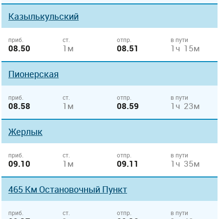
Казылькульский
приб.
ст.
отпр.
в пути
08.50
1м
08.51
1ч 15м
Пионерская
приб.
ст.
отпр.
в пути
08.58
1м
08.59
1ч 23м
Жерлык
приб.
ст.
отпр.
в пути
09.10
1м
09.11
1ч 35м
465 Км Остановочный Пункт
приб.
ст.
отпр.
в пути