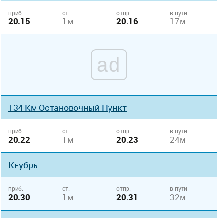
приб.
ст.
отпр.
в пути
20.15
1м
20.16
17м
ad
134 Км Остановочный Пункт
приб.
ст.
отпр.
в пути
20.22
1м
20.23
24м
Кнубрь
приб.
ст.
отпр.
в пути
20.30
1м
20.31
32м