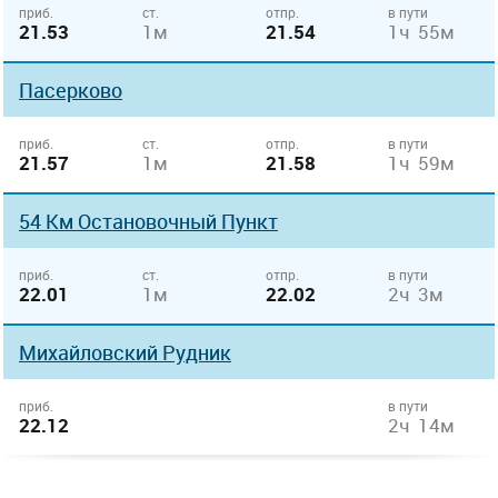
приб.
ст.
отпр.
в пути
21.53
1м
21.54
1ч 55м
Пасерково
приб.
ст.
отпр.
в пути
21.57
1м
21.58
1ч 59м
54 Км Остановочный Пункт
приб.
ст.
отпр.
в пути
22.01
1м
22.02
2ч 3м
Михайловский Рудник
приб.
в пути
22.12
2ч 14м