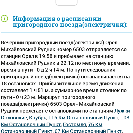
Информация о расписании
пригородного поезда(электрички):
Вечерний пригородный поезд(электричка) Орел -
Михайловский Рудник номер 6503 отправляется со
станции Орел в 19.58 и прибывает на станцию
Михайловский Рудник в 22.12 по местному времени,
время в пути - 0 д 2 ч 14 м. По пути следования
пригородный поезд(электричка) останавливается на
18 остановках. Приблизительное время движения
составляет 1 ч 51 м, а суммарное время стоянок по
пути - 0 ч 23 м. Маршрут пригородного
поезда(электрички) 6503 Орел - Михайловский
Рудник пролегает c остановками по станциям
Лужки
Орловские
,
Кнубрь
,
115 Км Остановочный Пункт
,
108
Км Остановочный Пункт
,
Гостомля
,
76 Км
Остановочный Пункт
,
67 Км Остановочный Пункт
,