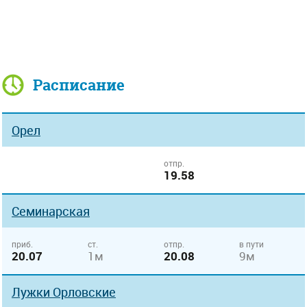
Расписание
Орел
отпр.
19.58
Семинарская
приб.
ст.
отпр.
в пути
20.07
1м
20.08
9м
Лужки Орловские