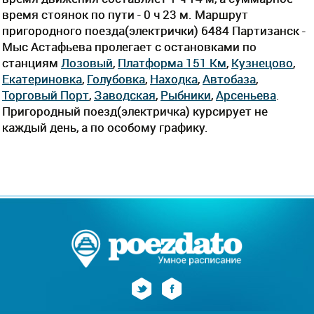
время стоянок по пути - 0 ч 23 м. Маршрут
пригородного поезда(электрички) 6484 Партизанск -
Мыс Астафьева пролегает c остановками по
станциям
Лозовый
,
Платформа 151 Км
,
Кузнецово
,
Екатериновка
,
Голубовка
,
Находка
,
Автобаза
,
Торговый Порт
,
Заводская
,
Рыбники
,
Арсеньева
.
Пригородный поезд(электричка) курсирует не
каждый день, а по особому графику.