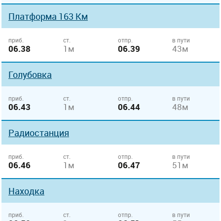
Платформа 163 Км
приб.
ст.
отпр.
в пути
06.38
1м
06.39
43м
Голубовка
приб.
ст.
отпр.
в пути
06.43
1м
06.44
48м
Радиостанция
приб.
ст.
отпр.
в пути
06.46
1м
06.47
51м
Находка
приб.
ст.
отпр.
в пути