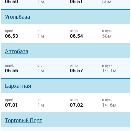
06.50
1м
06.51
55м
Угольбаза
приб.
ст.
отпр.
в пути
06.53
1м
06.54
58м
Автобаза
приб.
ст.
отпр.
в пути
06.56
1м
06.57
1ч 1м
Бархатная
приб.
ст.
отпр.
в пути
07.01
1м
07.02
1ч 6м
Торговый Порт