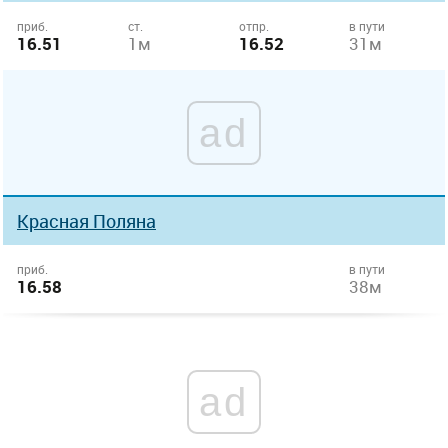
приб.
ст.
отпр.
в пути
16.51
1м
16.52
31м
ad
Красная Поляна
приб.
в пути
16.58
38м
ad