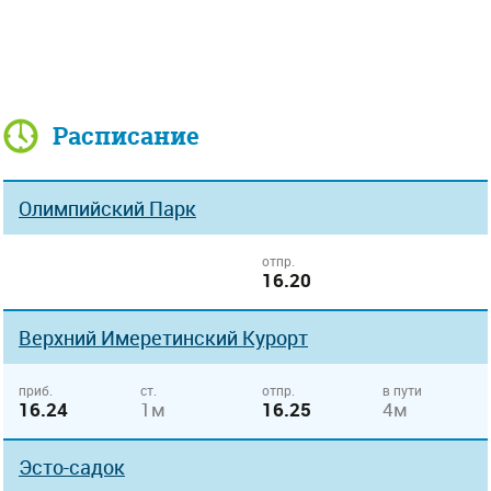
Расписание
Олимпийский Парк
отпр.
16.20
Верхний Имеретинский Курорт
приб.
ст.
отпр.
в пути
16.24
1м
16.25
4м
Эсто-садок