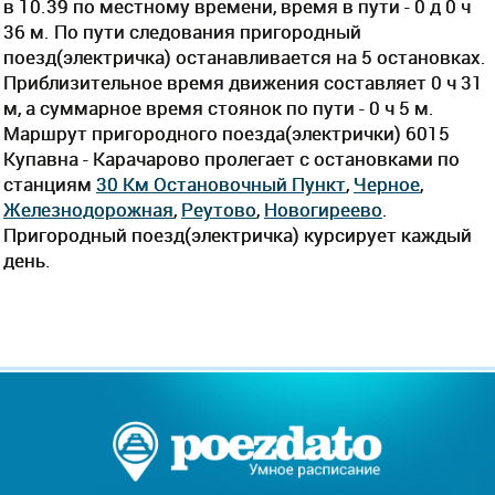
в 10.39 по местному времени, время в пути - 0 д 0 ч
36 м. По пути следования пригородный
поезд(электричка) останавливается на 5 остановках.
Приблизительное время движения составляет 0 ч 31
м, а суммарное время стоянок по пути - 0 ч 5 м.
Маршрут пригородного поезда(электрички) 6015
Купавна - Карачарово пролегает c остановками по
станциям
30 Км Остановочный Пункт
,
Черное
,
Железнодорожная
,
Реутово
,
Новогиреево
.
Пригородный поезд(электричка) курсирует каждый
день.