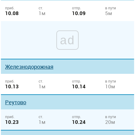
приб.
ст.
отпр.
в пути
10.08
1м
10.09
5м
ad
Железнодорожная
приб.
ст.
отпр.
в пути
10.13
1м
10.14
10м
Реутово
приб.
ст.
отпр.
в пути
10.23
1м
10.24
20м