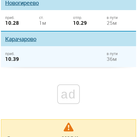
Новогиреево
приб.
ст.
отпр.
в пути
10.28
1м
10.29
25м
Карачарово
приб.
в пути
10.39
36м
ad