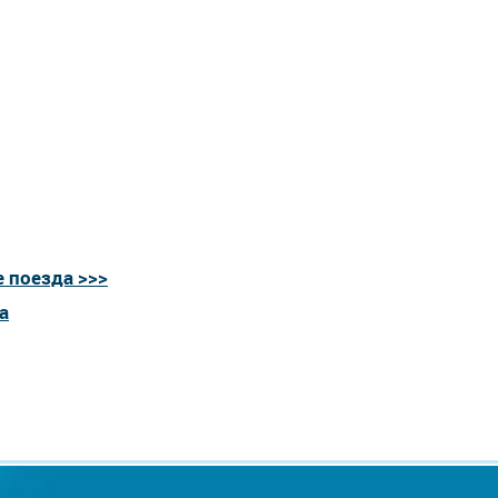
 поезда >>>
а