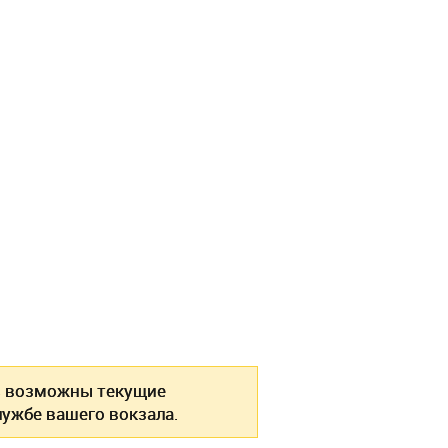
в
возможны текущие
ужбе вашего вокзала.