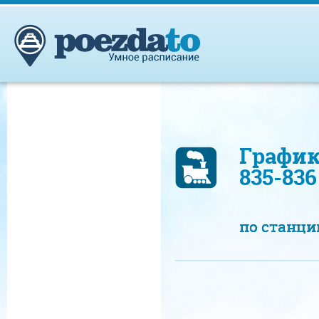
График
835-83
по станц