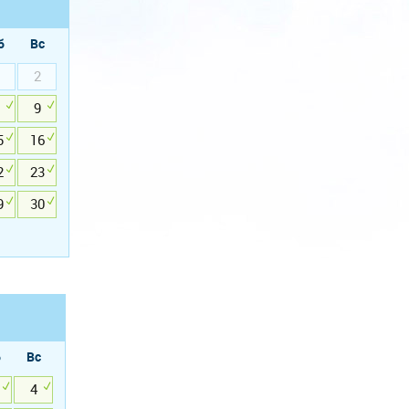
б
Вс
2
9
5
16
2
23
9
30
б
Вс
4