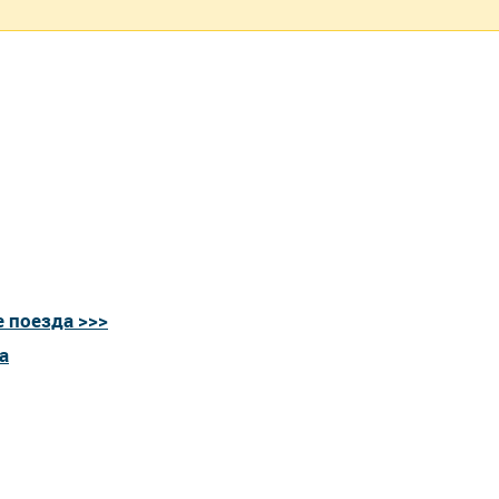
 поезда >>>
а