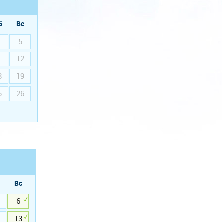
б
Вс
5
1
12
8
19
5
26
б
Вс
6
13