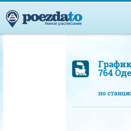
График
764 Од
по станц