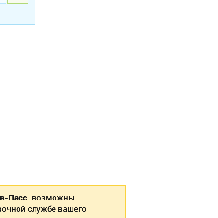
в-Пасс.
возможны
вочной службе вашего