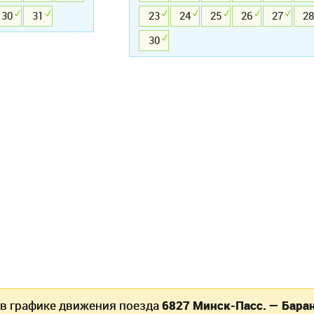
30
31
23
24
25
26
27
28
30
 в графике движения поезда
6827 Минск-Пасс. — Бара