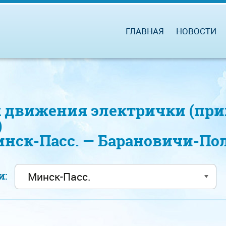
ГЛАВНАЯ
НОВОСТИ
 движения электрички (при
)
инск-Пасс. — Барановичи-По
ии: