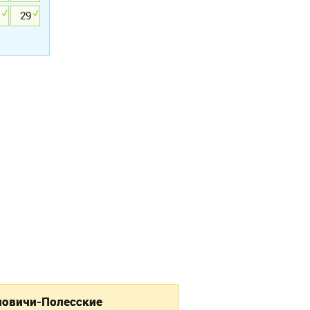
29
новичи-Полесские