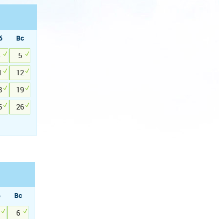
б
Вс
5
1
12
8
19
5
26
б
Вс
6