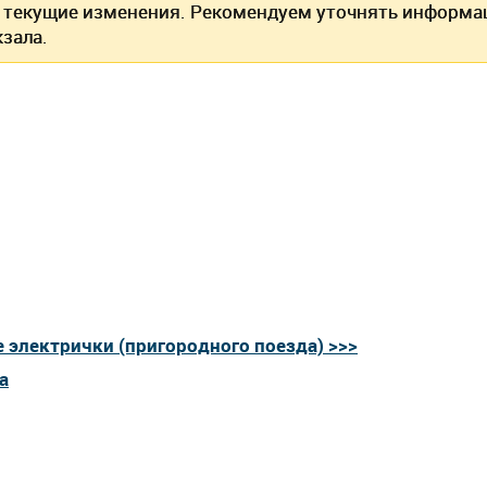
текущие изменения. Рекомендуем уточнять информац
зала.
 электрички (пригородного поезда) >>>
а