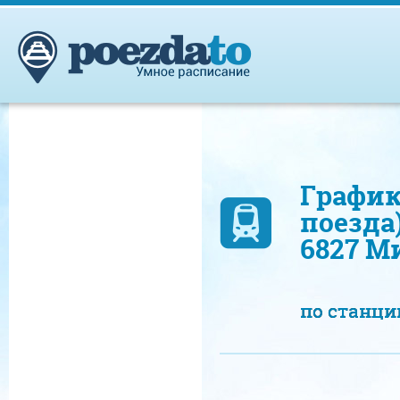
График
поезда
6827 М
по станц