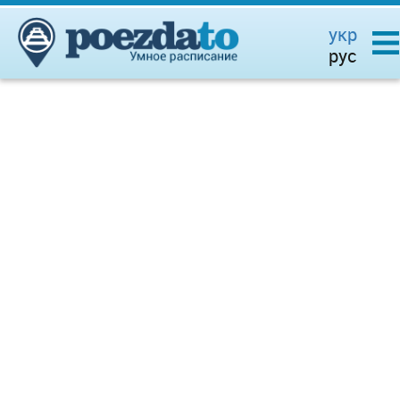
укр
рус