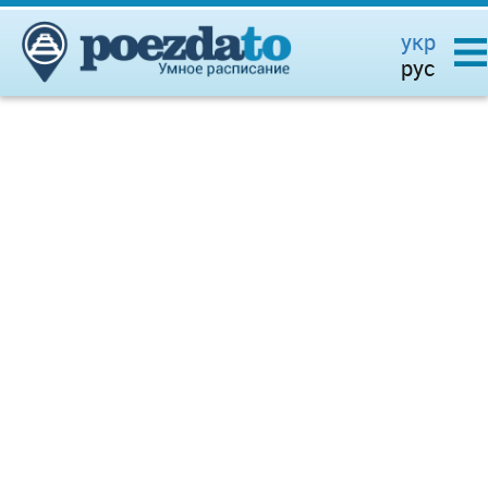
укр
рус