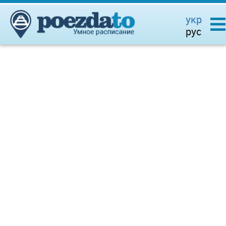
укр
рус