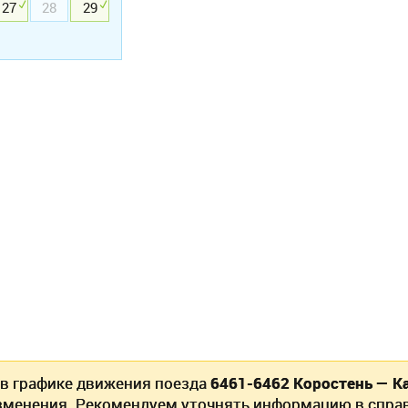
27
28
29
 в графике движения поезда
6461-6462 Коростень — К
зменения. Рекомендуем уточнять информацию в спра