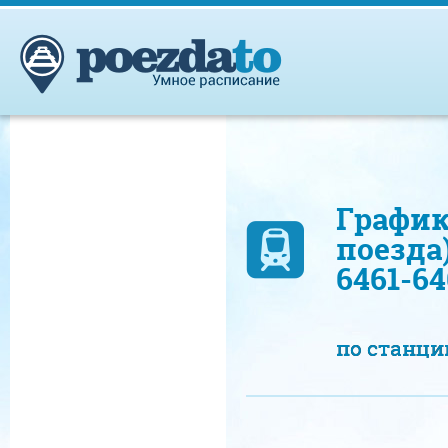
График
поезда
6461-6
по станц