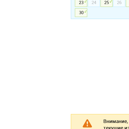
23
24
25
26
30
Внимание,
текущие и