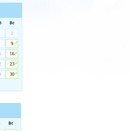
б
Вс
2
9
5
16
2
23
9
30
б
Вс