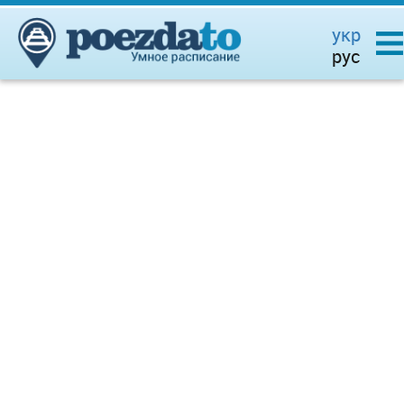
укр
рус