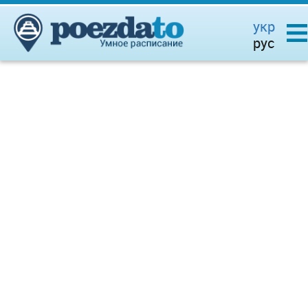
укр
рус