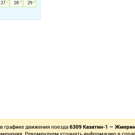
27
28
29
 в графике движения поезда
6309 Казатин-1 — Жмерин
зменения. Рекомендуем уточнять информацию в спра