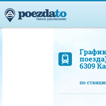
График
поезда
6309 К
по станц