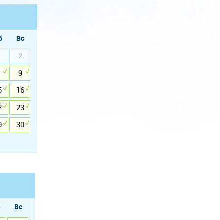
б
Вс
2
9
5
16
2
23
9
30
б
Вс