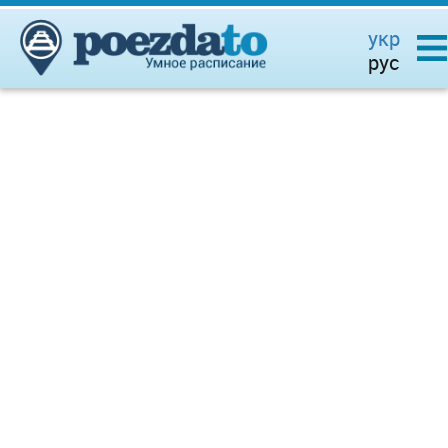
укр
рус