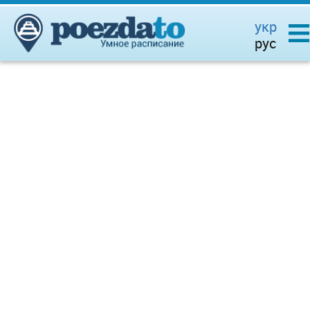
укр
рус