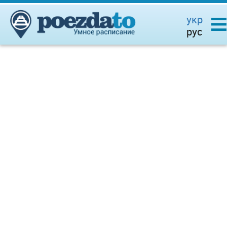
укр
рус