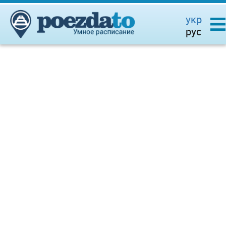
укр
рус