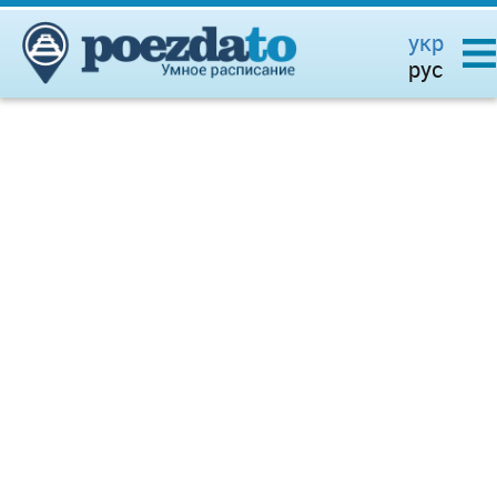
укр
рус